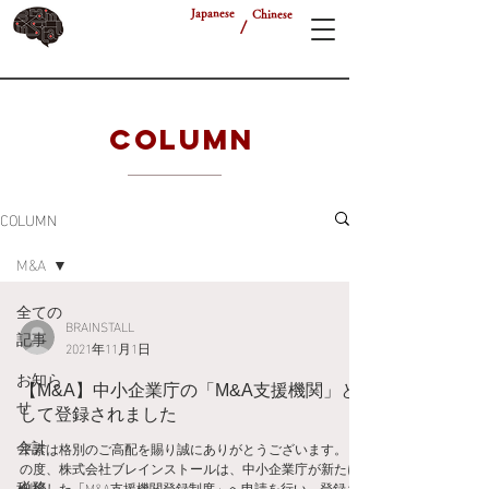
Japanese
Chinese
/
COLUMN
COLUMN
M&A
全ての
BRAINSTALL
記事
2021年11月1日
お知ら
【M&A】中小企業庁の「M&A支援機関」と
せ
して登録されました
会計
平素は格別のご高配を賜り誠にありがとうございます。 こ
の度、株式会社ブレインストールは、中小企業庁が新たに
税務
創設した「M&A支援機関登録制度」へ申請を行い、登録さ