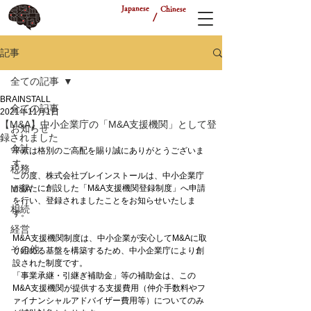
Japanese
Chinese
/
記事
全ての記事
BRAINSTALL
全ての記事
2021年11月1日
【M&A】中小企業庁の「M&A支援機関」として登
お知らせ
録されました
会計
平素は格別のご高配を賜り誠にありがとうございま
す。
税務
この度、株式会社ブレインストールは、中小企業庁
M&A
が新たに創設した「M&A支援機関登録制度」へ申請
を行い、登録されましたことをお知らせいたしま
相続
す。
経営
M&A支援機関制度は、中小企業が安心してM&Aに取
その他
り組める基盤を構築するため、中小企業庁により創
設された制度です。
「事業承継・引継ぎ補助金」等の補助金は、この
M&A支援機関が提供する支援費用（仲介手数料やフ
ァイナンシャルアドバイザー費用等）についてのみ