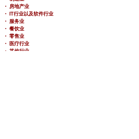
・ 房地产业
・ IT行业以及软件行业
・ 服务业
・ 餐饮业
・ 零售业
・ 医疗行业
・ 其他行业
□ 联系方式
我们事务所使用多种联系方式以确保与客
户的快速沟通，及时解决您的问题。我们
除了正常使用电子邮件和电话沟通外，还
可以使用微信、腾讯视频，钉钉等工具，
以确保迅速的回应您的要求。
（电子邮件地址）
atsushi.maeda@brainstall.co.jp
ryo.hirokane@brainstall.co.jp