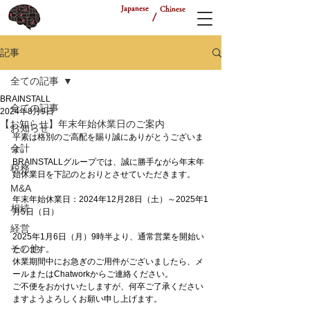
Japanese
Chinese
/
記事
全ての記事
BRAINSTALL
全ての記事
2024年8月9日
【お知らせ】年末年始休業日のご案内
お知らせ
平素は格別のご高配を賜り誠にありがとうございま
会計
す。
BRAINSTALLグループでは、誠に勝手ながら年末年
税務
始休業日を下記のとおりとさせていただきます。
M&A
年末年始休業日：2024年12月28日（土）～2025年1
相続
月5日（日）
経営
2025年1月6日（月）9時半より、通常営業を開始い
その他
たします。
休業期間中にお急ぎのご用件がございましたら、メ
ールまたはChatworkからご連絡ください。
ご不便をおかけいたしますが、何卒ご了承ください
ますようよろしくお願い申し上げます。