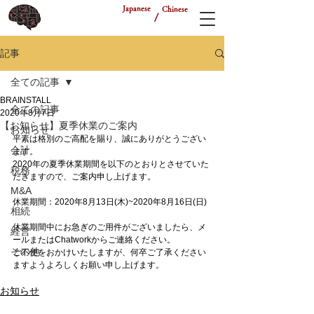
Japanese
Chinese
/
記事
全ての記事
BRAINSTALL
全ての記事
2020年8月7日
【お知らせ】夏季休業のご案内
お知らせ
平素は格別のご高配を賜り、誠にありがとうござい
会計
ます。
2020年の夏季休業期間を以下のとおりとさせていた
税務
だきますので、ご案内申し上げます。
M&A
休業期間：2020年8月13日(木)~2020年8月16日(日)
相続
休業期間中にお急ぎのご用件がございましたら、メ
経営
ールまたはChatworkからご連絡ください。
その他
ご不便をおかけいたしますが、何卒ご了承ください
ますようよろしくお願い申し上げます。
お知らせ